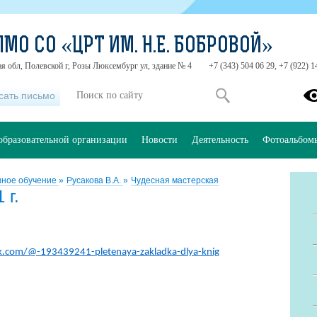
ПМО СО «ЦРТ ИМ. Н.Е. БОБРОВОЙ»
я обл, Полевской г, Розы Люксембург ул, здание № 4
+7 (343) 504 06 29, +7 (922) 
сать письмо
образовательной организации
Новости
Деятельность
Фотоальбом
нное обучение
»
Русакова В.А.
»
Чудесная мастерская
 г.
vk.com/@-193439241-pletenaya-zakladka-dlya-knig