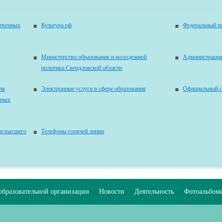
ственных
Культура.рф
Федеральный по
Министерство образования и молодежной
Администрация
политики Свердловской области
ля
Электронные услуги в сфере образования
Официальный с
нных
 и высшего
Телефоны горячей линии
образовательной организации
Новости
Деятельность
Фотоальбом