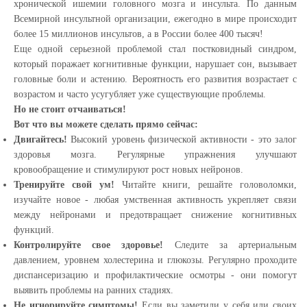
хронической ишемии головного мозга и инсульта. По данным
Всемирной инсультной организации, ежегодно в мире происходит
более 15 миллионов инсультов, а в России более 400 тысяч!
Еще одной серьезной проблемой стал постковидный синдром,
который поражает когнитивные функции, нарушает сон, вызывает
головные боли и астению. Вероятность его развития возрастает с
возрастом и часто усугубляет уже существующие проблемы.
Но не стоит отчаиваться!
Вот что вы можете сделать прямо сейчас:
Двигайтесь!
Высокий уровень физической активности - это залог
здоровья мозга. Регулярные упражнения улучшают
кровообращение и стимулируют рост новых нейронов.
Тренируйте свой ум!
Читайте книги, решайте головоломки,
изучайте новое - любая умственная активность укрепляет связи
между нейронами и предотвращает снижение когнитивных
функций.
Контролируйте свое здоровье!
Следите за артериальным
давлением, уровнем холестерина и глюкозы. Регулярно проходите
диспансеризацию и профилактические осмотры - они помогут
выявить проблемы на ранних стадиях.
Не игнорируйте симптомы!
Если вы заметили у себя или своих